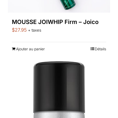
peuvent
être
choisies
MOUSSE JOIWHIP Firm – Joico
sur
$
27.95
+ taxes
la
page
Ajouter au panier
Détails
du
produit