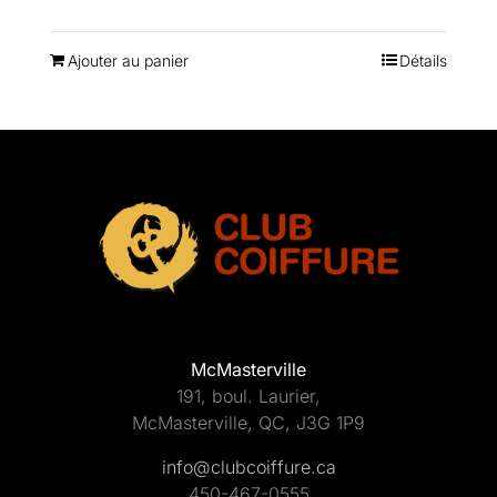
Ajouter au panier
Détails
McMasterville
191, boul. Laurier,
McMasterville, QC, J3G 1P9
info@clubcoiffure.ca
450-467-0555