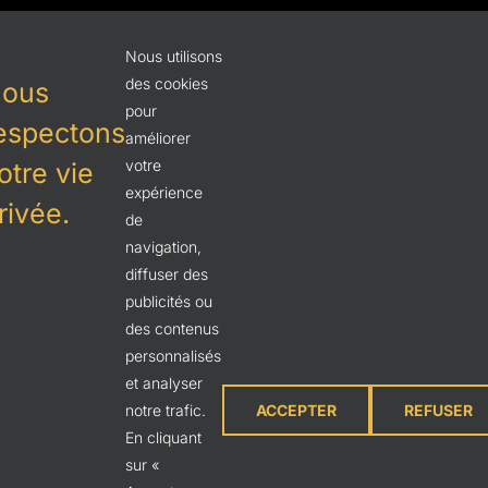
Politique de confidentialité
Nous utilisons
des cookies
ous
Nous Joindre
pour
espectons
améliorer
votre
otre vie
expérience
rivée.
de
navigation,
diffuser des
publicités ou
des contenus
personnalisés
et analyser
notre trafic.
ACCEPTER
REFUSER
SUIVEZ-NOUS
En cliquant
sur «