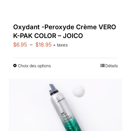
du
produit
Oxydant -Peroxyde Crème VERO
K-PAK COLOR – JOICO
Plage
$
6.95
–
$
18.95
+ taxes
de
prix :
Choix des options
Détails
Ce
$6.95
produit
à
a
$18.95
plusieurs
variations.
Les
options