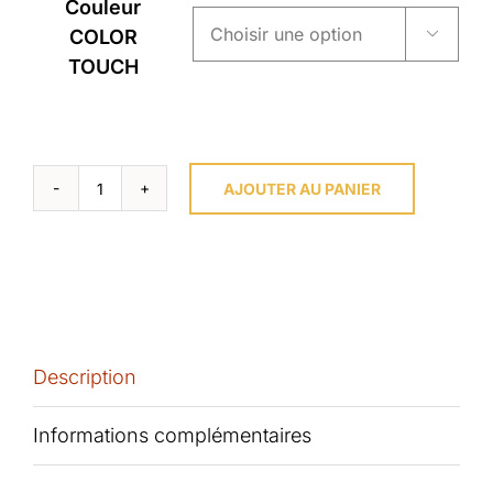
Couleur
COLOR

TOUCH
AJOUTER AU PANIER
quantité
de
COLOR
TOUCH
Coloration-
Description
WELLA
Informations complémentaires