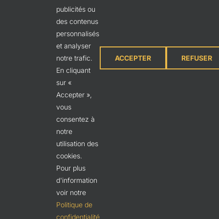
publicités ou
des contenus
personnalisés
et analyser
notre trafic.
ACCEPTER
REFUSER
SUIVEZ-NOUS
En cliquant
sur «
Accepter »,
vous
consentez à
notre
utilisation des
cookies.
Pour plus
Ⓒ 2020 Club Coiffure | Tous droits réservés |
d'information
voir notre
Création de
SV2 Marketing
| Administration:
Politique de
connexion
confidentialité