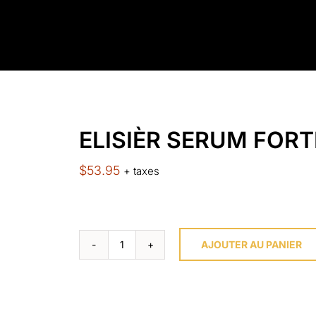
ELISIÈR SERUM FORT
$
53.95
+ taxes
AJOUTER AU PANIER
quantité
de
ELISIÈR