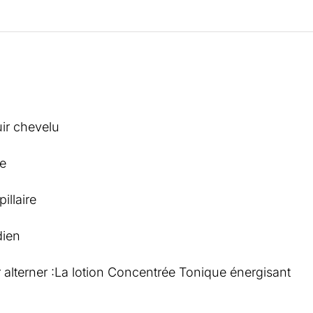
SERUM
FORTIFIANT
-
MEDAVITA
uir chevelu
se
pillaire
dien
alterner :La lotion Concentrée Tonique énergisant