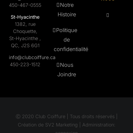
Notre
450-467-0555
Histoire
St-Hyacinthe
1382, rue
Politique
Choquette,
St-Hyacinthe ,
de
QC, J2S 6G1
confidentialité
info@clubcoiffure.ca
450-223-1512
Nous
Joindre
Ⓒ 2020 Club Coiffure | Tous droits réservés |
Création de
SV2 Marketing
| Administration:
connexion