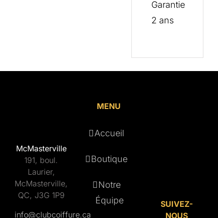
Garantie
2 ans
MENU
Accueil
McMasterville
Boutique
191, boul.
Laurier,
McMasterville,
Notre
QC, J3G 1P9
Équipe
SUIVEZ-
info@clubcoiffure.ca
NOUS