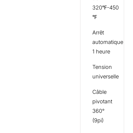
320℉-450
℉
Arrêt
automatique
1 heure
Tension
universelle
Câble
pivotant
360°
(9pi)