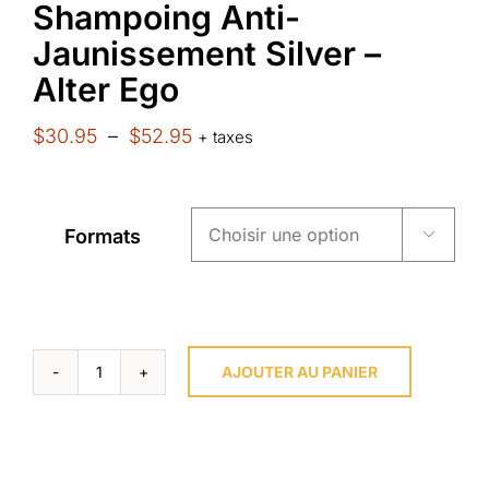
Shampoing Anti-
Jaunissement Silver –
Alter Ego
Plage
$
30.95
–
$
52.95
+ taxes
de
prix :
Formats

$30.95
à
$52.95
AJOUTER AU PANIER
quantité
de
Shampoing